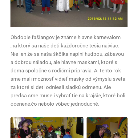
Obdobie fašiangov je známe hlavne karnevalom
,na ktorý sa naše deti každoročne tešia najviac.
Nie len že sa naša škôlka naplní hudbou, zábavou
a dobrou náladou, ale hlavne maskami, ktoré si
doma spoločne s rodičmi pripravia. Aj tento rok
sme mali možnosť vidieť masky od výmyslu sveta,
za ktoré si deti odniesli sladkú odmenu. Ale
predsa sme museli vybrať tie najkrajšie, ktoré boli
ocenené,čo nebolo vôbec jednoduché.