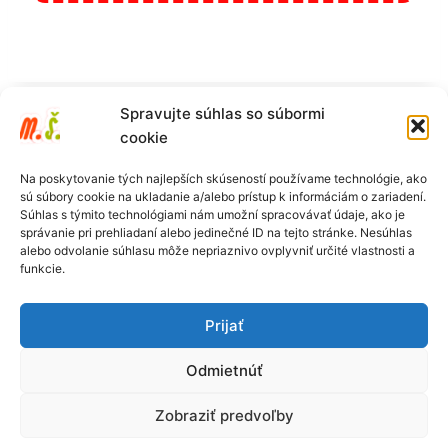
Spravujte súhlas so súbormi
cookie
Na poskytovanie tých najlepších skúseností používame technológie, ako
sú súbory cookie na ukladanie a/alebo prístup k informáciám o zariadení.
Súhlas s týmito technológiami nám umožní spracovávať údaje, ako je
správanie pri prehliadaní alebo jedinečné ID na tejto stránke. Nesúhlas
alebo odvolanie súhlasu môže nepriaznivo ovplyvniť určité vlastnosti a
funkcie.
Prijať
Ochrana osobných údajov
Odmietnúť
Copyright © 2021 MŠ Mravčekovia Banská Štiavnica,
Zobraziť predvoľby
stránku vytvoril a spravuje
Netbis s.r.o.