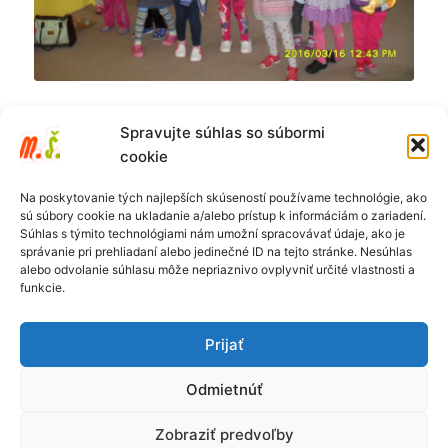
Spravujte súhlas so súbormi
cookie
Na poskytovanie tých najlepších skúseností používame technológie, ako
sú súbory cookie na ukladanie a/alebo prístup k informáciám o zariadení.
Súhlas s týmito technológiami nám umožní spracovávať údaje, ako je
správanie pri prehliadaní alebo jedinečné ID na tejto stránke. Nesúhlas
alebo odvolanie súhlasu môže nepriaznivo ovplyvniť určité vlastnosti a
funkcie.
Prijať
Ochrana osobných údajov
Odmietnúť
Copyright © 2021 MŠ Mravčekovia Banská Štiavnica,
Zobraziť predvoľby
stránku vytvoril a spravuje
Netbis s.r.o.